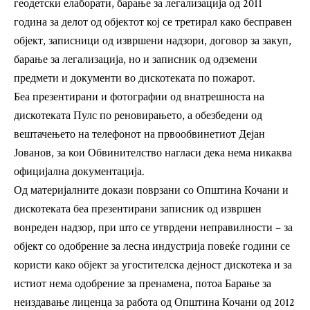
геодетски елаборати, барање за легализација од 2011
година за делот од објектот кој се третирал како бесправен
објект, записници од извршени надзори, договор за закуп,
барање за легализација, но и записник од одземени
предмети и документи во дискотеката по пожарот.
Беа презентирани и фотографии од внатрешноста на
дискотеката Пулс по реновирањето, а обезбедени од
вештачењето на телефонот на првообвинетиот Дејан
Јованов, за кои Обвинителство нагласи дека нема никаква
официјална документација.
Од материјалните докази поврзани со Општина Кочани и
дискотеката беа презентирани записник од извршен
вонреден надзор, при што се утврдени неправилности – за
објект со одобрение за лесна индустрија повеќе години се
користи како објект за угостителска дејност дискотека и за
истиот нема одобрение за пренамена, потоа Барање за
неиздавање лиценца за работа од Општина Кочани од 2012