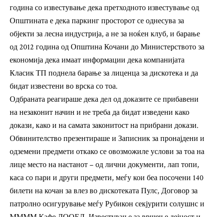
година со известување дека претходното известување од
Општината е дека паркинг просторот се однесува за
објекти за лесна индустрија, а не за ноќен клуб, и барање
од 2012 година од Општина Кочани до Министерството за
економија дека имаат информации дека компанијата
Класик ТП поднела барање за лиценца за дискотека и да
бидат известени во врска со тоа.
Одбраната реагираше дека дел од доказите се прибавени
на незаконит начин и не треба да бидат изведени како
докази, како и на самата законитост на прибрани докази.
Обвинителство презентираше и Записник за пронајдени и
одземени предмети откако се овозможиле услови за тоа на
лице место на настанот – од лични документи, лап топи,
каса со пари и други предмети, меѓу кои беа посочени 140
билети на кочан за влез во дискотеката Пулс, Договор за
патролно осигурување меѓу Рубикон секјурити солушнс и