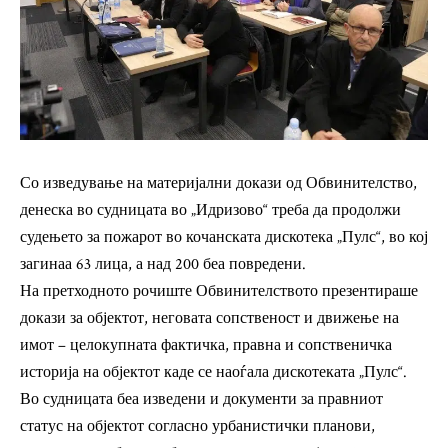
Со изведување на материјални докази од Обвинителство,
денеска во судницата во „Идризово“ треба да продолжи
судењето за пожарот во кочанската дискотека „Пулс“, во кој
загинаа 63 лица, а над 200 беа повредени.
На претходното рочиште Обвинителството презентираше
докази за објектот, неговата сопственост и движење на
имот – целокупната фактичка, правна и сопственичка
историја на објектот каде се наоѓала дискотеката „Пулс“.
Во судницата беа изведени и документи за правниот
статус на објектот согласно урбанистички планови,