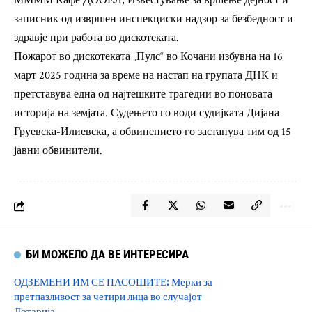
ММММ Кафе ДООЕЛ, Известување за вршење дејност и
записник од извршен инспекциски надзор за безбедност и
здравје при работа во дискотеката.
Пожарот во дискотеката „Пулс“ во Кочани избувна на 16
март 2025 година за време на настап на групата ДНК и
претставува една од најтешките трагедии во поновата
историја на земјата. Судењето го води судијката Дијана
Груевска-Илиевска, а обвинението го застапува тим од 15
јавни обвинители.
БИ МОЖЕЛО ДА ВЕ ИНТЕРЕСИРА
ОДЗЕМЕНИ ИМ СЕ ПАСОШИТЕ: Мерки за
претпазливост за четири лица во случајот
Лотарија