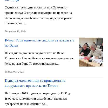
Судија на претходна постапка при Основниот
кривичен суд Скопје, постапувајќи по предлог на
Основното јавно обвинителство, одреди мерки за
претпазливост…
December 17, 2024
Кумот Гоце конечно ќе сведочи за потрагата
по Вања
На следното рочиште за убиствата на Вања
Ѓорчевска и Панче Жежовски конечно како сведок
ќе се појави Гоце Трајковски, стариот…
February 3, 2025
И двајца малолетници се приведени по
вооружената пресметка во Тетово
На 11 август 2025 година, во периодот од 12:50 до
15:00 часот, полициски службеници извршиле
претрес на повеќе локации во…