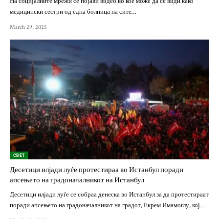
На социјалните мрежи се појави видео во кое може да се види како
медицински сестри од една болница на сите…
March 29, 2025
СВЕТ
Десетици илјади луѓе протестираа во Истанбул поради
апсењето на градоначалникот на Истанбул
Десетици илјади луѓе се собраа денеска во Истанбул за да протестираат
поради апсењето на градоначалникот на градот, Екрем Имамоглу, кој…