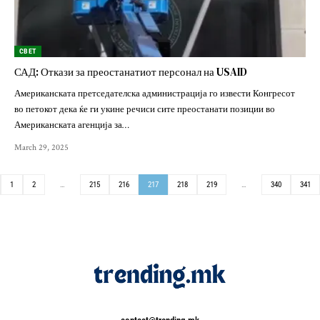
СВЕТ
САД: Откази за преостанатиот персонал на USAID
Американската претседателска администрација го извести Конгресот
во петокот дека ќе ги укине речиси сите преостанати позиции во
Американската агенција за…
March 29, 2025
1
2
…
215
216
217
218
219
…
340
341