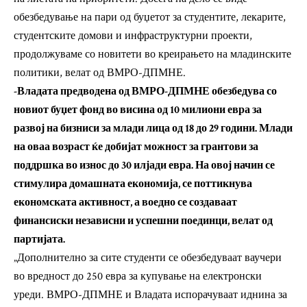
обезбедување на пари од буџетот за студентите, лекарите,
студентските домови и инфраструктурни проекти,
продолжуваме со новитети во креирањето на младинските
политики, велат од ВМРО-ДПМНЕ.
-Владата предводена од ВМРО-ДПМНЕ обезбедува со
новиот буџет фонд во висина од 10 милиони евра за
развој на бизниси за млади лица од 18 до 29 години. Млади
на оваа возраст ќе добијат можност за грантови за
поддршка во износ до 30 илјади евра. На овој начин се
стимулира домашната економија, се поттикнува
економската активност, а воедно се создаваат
финансиски независни и успешни поединци, велат од
партијата.
„Дополнително за сите студенти се обезбедуваат ваучери
во вредност до 250 евра за купување на електронски
уреди. ВМРО-ДПМНЕ и Владата испорачуваат иднина за