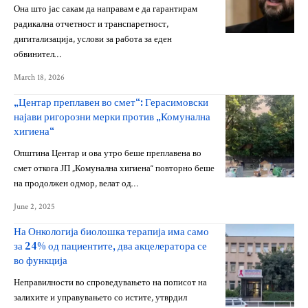
Она што јас сакам да направам е да гарантирам
радикална отчетност и транспаретност,
дигитализација, услови за работа за еден
обвинител…
March 18, 2026
„Центар преплавен во смет“: Герасимовски
најави ригорозни мерки против „Комунална
хигиена“
Општина Центар и ова утро беше преплавена во
смет откога ЈП „Комунална хигиена“ повторно беше
на продолжен одмор, велат од…
June 2, 2025
На Онкологија биолошка терапија има само
за 24% од пациентите, два акцелератора се
во функција
Неправилности во спроведувањето на пописот на
залихите и управувањето со истите, утврдил