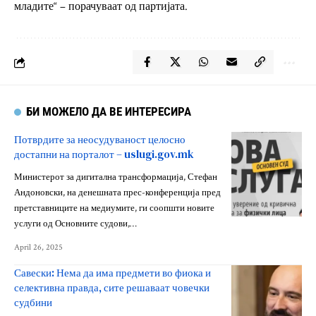
младите“ – порачуваат од партијата.
БИ МОЖЕЛО ДА ВЕ ИНТЕРЕСИРА
Потврдите за неосудуваност целосно
достапни на порталот – uslugi.gov.mk
Министерот за дигитална трансформација, Стефан
Андоновски, на денешната прес-конференција пред
претставниците на медиумите, ги соопшти новите
услуги од Основните судови,…
April 26, 2025
Савески: Нема да има предмети во фиока и
селективна правда, сите решаваат човечки
судбини