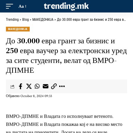
Aa
Trending
>
Blog
>
МАКЕДОНИЈА
>
До 30.000 евра грант за бизнис и 250 евра ваучер за електронски уред за сите студенти, велат од ВМРО-ДПМНЕ
МАКЕДОНИЈА
До 30.000 евра грант за бизнис и
250 евра ваучер за електронски уред
за сите студенти, велат од ВМРО-
ДПМНЕ
Објавено October 8, 2024 09:33
ВМРО-ДПМНЕ и Владата го исполнуваат ветеното.
ВМРО-ДПМНЕ и Владата покажаа кој е на високо место
на листата на приоритети. Досега на дело се виде