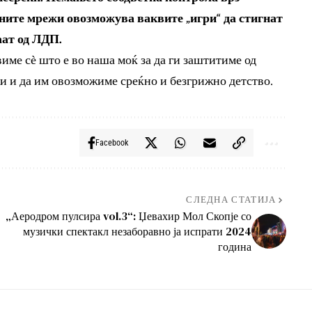
лните мрежи овозможува ваквите „игри“ да стигнат
аат од ЛДП.
име сѐ што е во наша моќ за да ги заштитиме од
и и да им овозможиме среќно и безгрижно детство.
Facebook
СЛЕДНА СТАТИЈА
„Аеродром пулсира vol.3“: Џевахир Мол Скопје со
музички спектакл незаборавно ја испрати 2024
година