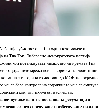
Албанија, убиството на 14-годишното момче и
ја на Тик Ток, Либерално-демократската партија
одржини кои поттикнуваат насилство на мрежата Тик
ите социјалните мрежи кои ги користат малолетници.
 кој минатата година го достави до МОН непосредно
о кој се бара контрола на содржината која се емитува
а содржини кои поттикнуваат насилство.
започнување на итна постапка за регулација и
е мрежи, со цел спречување и избегнување на идни