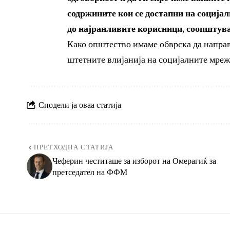
содржините кои се достапни на соција
до најранливите корисници, соопштув
Како општество имаме обврска да направ
штетните влијанија на социјалните мреж
Сподели ја оваа статија
ПРЕТХОДНА СТАТИЈА
Чеферин честиташе за изборот на Омерагиќ за
претседател на ФФМ