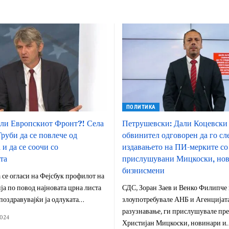
ПОЛИТИКА
 ли Европскиот Фронт?! Села
Петрушевски: Дали Коцевски
Груби да се повлече од
обвинител одговорен да го сл
и да се соочи со
издавањето на ПИ-мерките со 
та
прислушувани Мицкоски, нов
бизнисмени
 се огласи на Фејсбук профилот на
ија по повод најновата црна листа
СДС, Зоран Заев и Венко Филипче 
поздравувајќи ја одлуката…
злоупотребувале АНБ и Агенцијата
разузнавање, ги прислушувале пре
2024
Христијан Мицкоски, новинари и