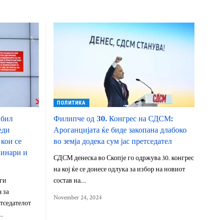
ПОЛИТИКА
 бил
Филипче од 30. Конгрес на СДСМ:
еди
Ароганцијата ќе биде закопана длабоко
кои се
во земја додека сум јас претседател
инари и
СДСМ денеска во Скопје го одржува 30. конгрес
на кој ќе се донесе одлука за избор на новиот
ги
состав на…
 за
November 24, 2024
тседателот
…