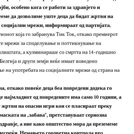
би, особено кога се работи за здравјето и
ееме да дозволиме уште деца да бидат жртви на
е социјални мрежи, информираат од партијата.
гионот која го забранува Тик Ток, откако премиерот
те мрежи за споделување и поттикнување на
чилиштата, а кулминираше со смртта на 14-годишно
Белгија и други земји веќе имаат воведено
ње на употребата на социјалните мрежи од страна на
а, откако повеќе деца беа повредени додека го
е најмладиот од повредените има само 10 години, а
т жртви на опасни игри кои се пласираат преку
маската на „забава“, претставуваат сериозна
здравје, а ние како општество мора да преземеме
 несреќи. Немањето соодветна контрола врз