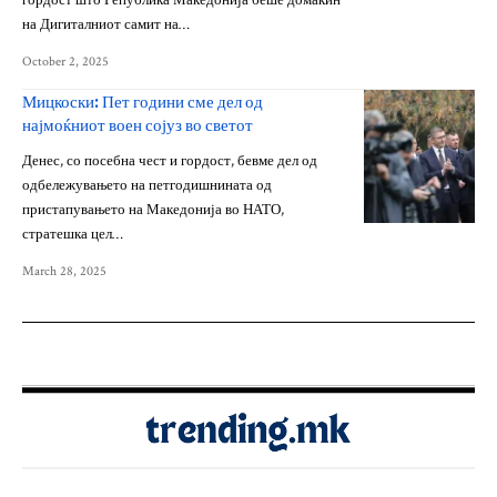
гордост што Република Македонија беше домаќин
на Дигиталниот самит на…
October 2, 2025
Мицкоски: Пет години сме дел од
најмоќниот воен сојуз во светот
Денес, со посебна чест и гордост, бевме дел од
одбележувањето на петгодишнината од
пристапувањето на Македонија во НАТО,
стратешка цел…
March 28, 2025