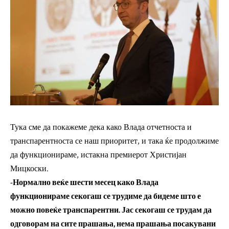
Тука сме да покажеме дека како Влада отчетноста и
транспарентноста се наш приоритет, и така ќе продолжиме
да функционираме, истакна премиерот Христијан
Мицкоски.
-Нормално веќе шести месец како Влада
функционираме секогаш се трудиме да бидеме што е
можно повеќе транспарентни. Јас секогаш се трудам да
одговорам на сите прашања, нема прашања посакувани