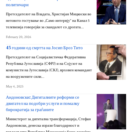
политичари
Претседателот на Владата, Христијан Мицкоски во
неговото гостување во „Само интервју“ на Канал 5
телевизија говорејќи за скандалот со дрогата…
February 20, 2026
45 години од смртта на Јосип Броз Тито
Претседателот на Социјалистичка Федеративна
Република Југославија (СФРЈ) и на Сојузот на
комунисти на Југославија (СКЈ), врховен командант
на вооружените сили…
May 4, 2025
Андоновски: Дигиталните реформи се
двигател на подобри услуги и помалку
бирократија за граѓаните
Министерот за дигитална трансформација, Стефан
Андоновски, денеска изрази благодарност и