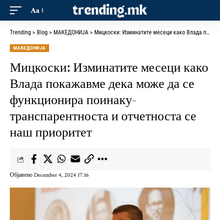
Aa
Trending
>
Blog
>
МАКЕДОНИЈА
>
Мицкоски: Изминатите месеци како Влада покажавме дека може да се функционира поинаку- транспарентноста и отчетноста се наш приоритет
МАКЕДОНИЈА
Мицкоски: Изминатите месеци како
Влада покажавме дека може да се
функционира поинаку-
транспарентноста и отчетноста се
наш приоритет
Објавено December 4, 2024 17:16