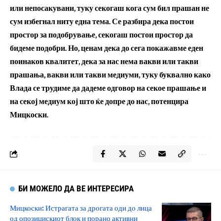
или непосакувани, туку секогаш кога сум бил прашан не
сум избегнал ниту една тема. Се разбира дека постои
простор за подобрување, секогаш постои простор да
бидеме подобри. Но, ценам дека до сега покажавме еден
поинаков квалитет, дека за нас нема вакви или такви
прашања, вакви или такви медиуми, туку буквално како
Влада се трудиме да дадеме одговор на секое прашање и
на секој медиум кој што ќе допре до нас, потенцира
Мицкоски.
БИ МОЖЕЛО ДА ВЕ ИНТЕРЕСИРА
Мицкоски: Истрагата за дрогата оди до лица
од опозицискиот блок и порано активни