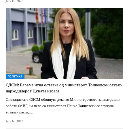
July 14, 2026
ПОЛИТИКА
СДСМ: Бараме итна оставка од министерот Тошковски откако
наркодилерот Цуната избега
Опозициската СДСМ обвинува дека во Министерството за внатрешни
работи (МВР) на чело со министерот Панче Тошковски се случува
тотален распад.…
July 14, 2026