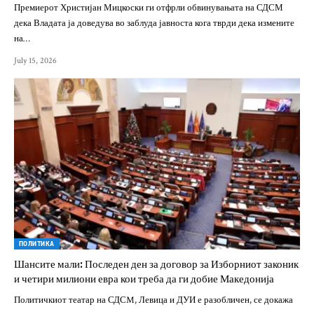
Премиерот Христијан Мицкоски ги отфрли обвинувањата на СДСМ
дека Владата ја доведува во заблуда јавноста кога тврди дека измените
на…
July 15, 2026
ПОЛИТИКА
Шансите мали: Последен ден за договор за Изборниот законик
и четири милиони евра кои треба да ги добие Македонија
Политичкиот театар на СДСM, Левица и ДУИ е разобличен, се докажа