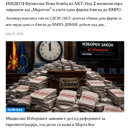
(ВИДЕО) Фрчкоски: Нова бомба на АКТ: Над 2 милиони евра
завршиле кај „Маратон” и уште една фирма блиска до ВМРО
Антикорупцискиот тим на СДСМ (АКТ) денеска обвини дека фирми за
кои тврди дека се блиски до ВМРО-ДПМНЕ добиле над два…
July 15, 2026
ПОЛИТИКА
Мицкоски: Изборниот законик е дел од реформите за
евроинтеграција, тоа јасно го кажа и Марта Кос