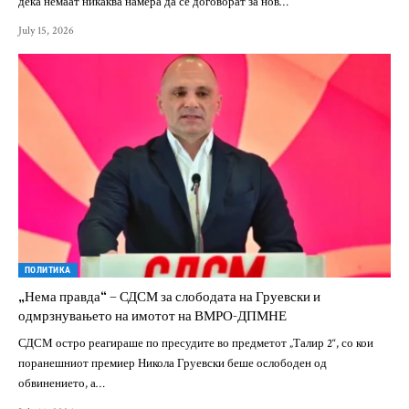
дека немаат никаква намера да се договорат за нов…
July 15, 2026
ПОЛИТИКА
„Нема правда“ – СДСМ за слободата на Груевски и
одмрзнувањето на имотот на ВМРО-ДПМНЕ
СДСМ остро реагираше по пресудите во предметот „Талир 2“, со кои
поранешниот премиер Никола Груевски беше ослободен од
обвинението, а…