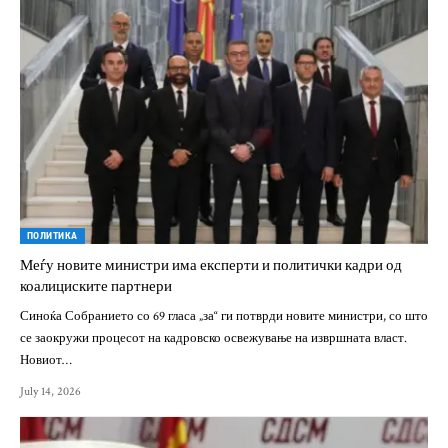
ПОЛИТИКА
Меѓу новите министри има експерти и политички кадри од
коалициските партнери
Синоќа Собранието со 69 гласа „за“ ги потврди новите министри, со што
се заокружи процесот на кадровско освежување на извршната власт.
Новиот…
July 14, 2026