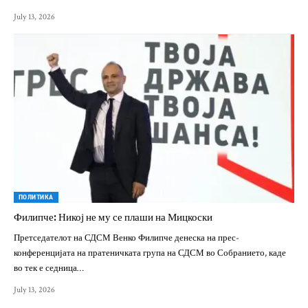
July 13, 2026
ПОЛИТИКА
Филипче: Никој не му се плаши на Мицкоски
Претседателот на СДСМ Венко Филипче денеска на прес-
конференцијата на пратеничката група на СДСМ во Собранието, каде
во тек е седница…
July 13, 2026